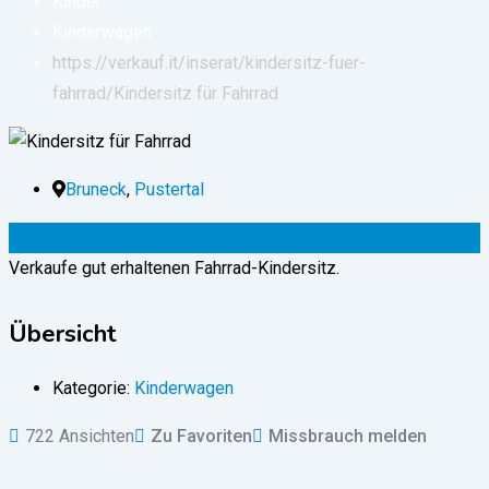
Kinder
Kinderwagen
https://verkauf.it/inserat/kindersitz-fuer-
fahrrad/
Kindersitz für Fahrrad
Bruneck
,
Pustertal
50
€
(fix)
Verkaufe gut erhaltenen Fahrrad-Kindersitz.
Übersicht
Kategorie:
Kinderwagen
722 Ansichten
Zu Favoriten
Missbrauch melden