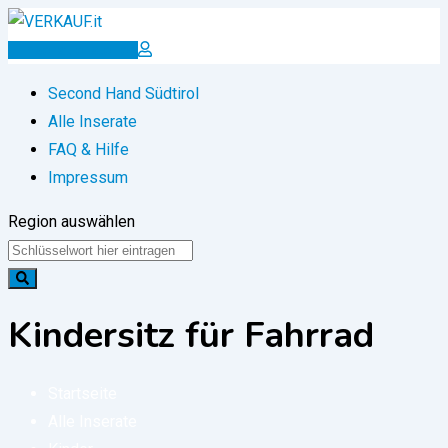
Zum
Inhalt
Inserat erstellen
springen
Second Hand Südtirol
Alle Inserate
FAQ & Hilfe
Impressum
Region auswählen
Kindersitz für Fahrrad
Startseite
Alle Inserate