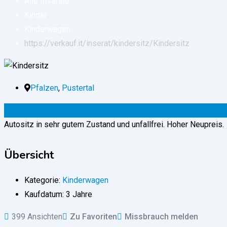
Alle Inserate
Kinder
Kinderwagen
https://verkauf.it/inserat/kindersitz/
Kindersitz
Pfalzen
,
Pustertal
150
€
(fix)
Autositz in sehr gutem Zustand und unfallfrei. Hoher Neupreis.
Übersicht
Kategorie:
Kinderwagen
Kaufdatum:
3 Jahre
399 Ansichten
Zu Favoriten
Missbrauch melden