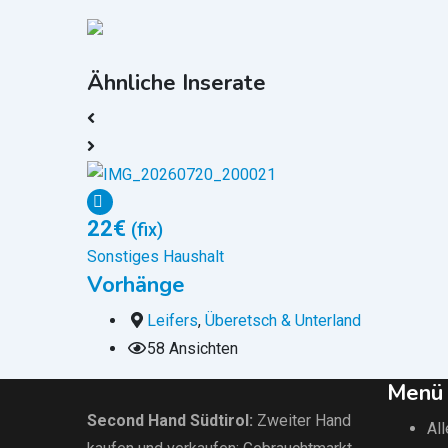
Ähnliche Inserate
22
€
(fix)
Sonstiges Haushalt
Vorhänge
Leifers
,
Überetsch & Unterland
58 Ansichten
Menü
Second Hand Südtirol
:
Zweiter Hand
All