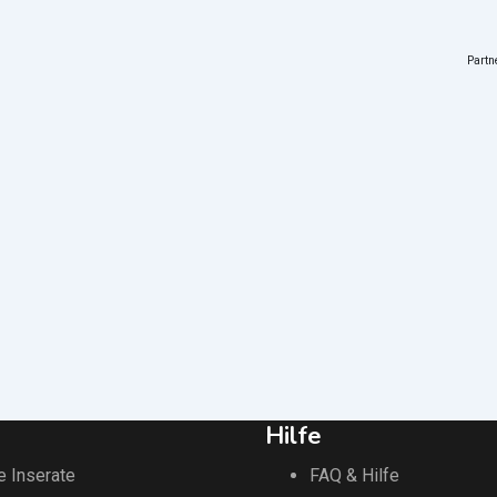
Part
Hilfe
e Inserate
FAQ & Hilfe