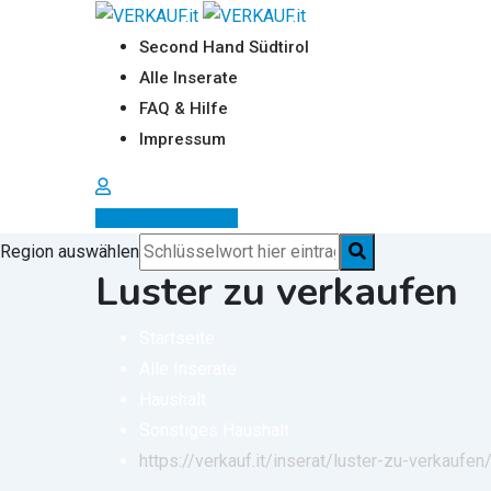
Zum
Inhalt
Second Hand Südtirol
springen
Alle Inserate
FAQ & Hilfe
Impressum
Inserat erstellen
Region auswählen
Luster zu verkaufen
Startseite
Alle Inserate
Haushalt
Sonstiges Haushalt
https://verkauf.it/inserat/luster-zu-verkaufen