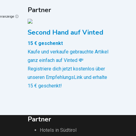
Partner
neranzeige ⓘ
Second Hand auf Vinted
15 € geschenkt
Kaufe und verkaufe gebrauchte Artikel
ganz einfach auf Vinted 💸
20
€
Registriere dich jetzt kostenlos über
(fix)
unseren EmpfehlungsLink und erhalte
Sonstiges Haushalt
Lampenschirm
15 € geschenkt!
Kurtinig
,
Überetsch & Unterland
81 Ansichten
Partner
Hotels in Südtirol