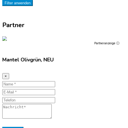
Filter anwenden
Partner
Partneranzeige ⓘ
Mantel Olivgrün, NEU
×
Name
E-
Mail
Telefon
Nachricht