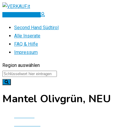
Zum
Inhalt
Inserat erstellen
springen
Second Hand Südtirol
Alle Inserate
FAQ & Hilfe
Impressum
Region auswählen
Mantel Olivgrün, NEU
Startseite
Alle Inserate