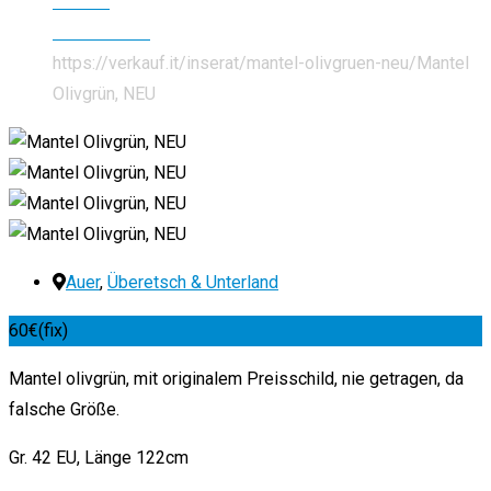
Kleidung
Damenmode
https://verkauf.it/inserat/mantel-olivgruen-neu/
Mantel
Olivgrün, NEU
Auer
,
Überetsch & Unterland
60
€
(fix)
Mantel olivgrün, mit originalem Preisschild, nie getragen, da
falsche Größe.
Gr. 42 EU, Länge 122cm