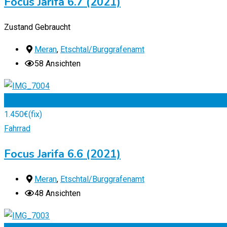
Focus Jarifa 6.7 (2021)
Zustand
Gebraucht
Meran
,
Etschtal/Burggrafenamt
58 Ansichten
Zu Favoriten
1.450
€
(fix)
Fahrrad
Focus Jarifa 6.6 (2021)
Meran
,
Etschtal/Burggrafenamt
48 Ansichten