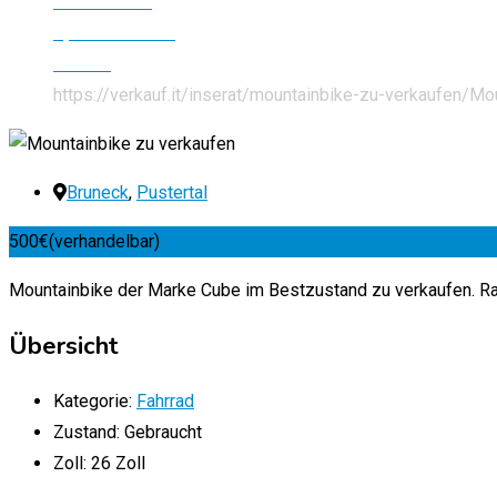
Alle Inserate
Sport & Freizeit
Fahrrad
https://verkauf.it/inserat/mountainbike-zu-verkaufen/
Mou
Bruneck
,
Pustertal
500
€
(verhandelbar)
Mountainbike der Marke Cube im Bestzustand zu verkaufen. R
Übersicht
Kategorie:
Fahrrad
Zustand:
Gebraucht
Zoll:
26 Zoll