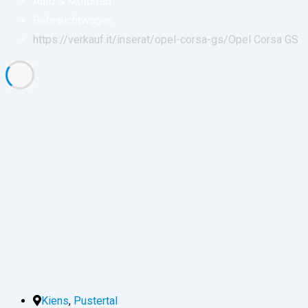
Auto & Motorrad
Gebrauchtwagen
https://verkauf.it/inserat/opel-corsa-gs/
Opel Corsa GS
Kiens
,
Pustertal