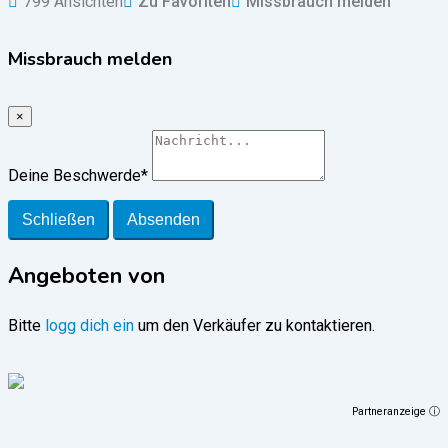
799 Ansichten
Zu Favoriten
Missbrauch melden
Missbrauch melden
×
Deine Beschwerde
*
Schließen
Absenden
Angeboten von
Bitte
logg dich ein
um den Verkäufer zu kontaktieren.
Partneranzeige ⓘ