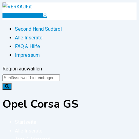
Zum
Inhalt
Inserat erstellen
springen
Second Hand Südtirol
Alle Inserate
FAQ & Hilfe
Impressum
Region auswählen
Opel Corsa GS
Startseite
Alle Inserate