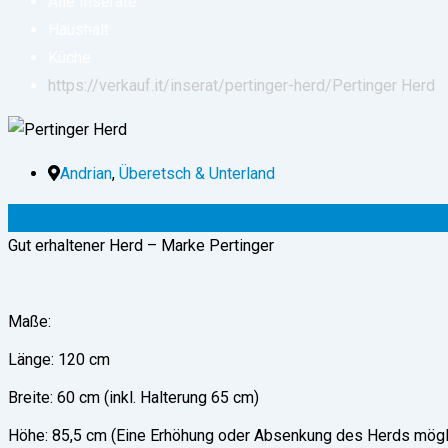
Alle Inserate
Haushalt
Küche
https://verkauf.it/inserat/pertinger-herd/
Pertinger Herd
Andrian
,
Überetsch & Unterland
3.500
€
–
4.000
€
(verhandelbar)
Gut erhaltener Herd – Marke Pertinger
Maße:
Länge: 120 cm
Breite: 60 cm (inkl. Halterung 65 cm)
Höhe: 85,5 cm (Eine Erhöhung oder Absenkung des Herds mögl