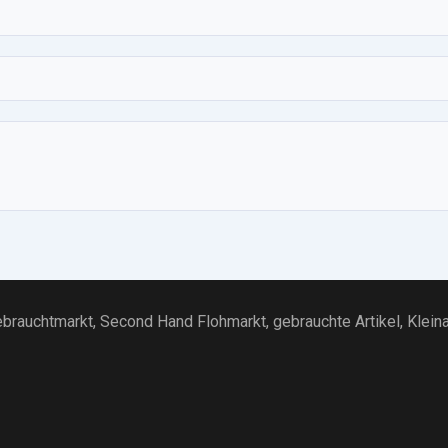
brauchtmarkt
, Second Hand Flohmarkt,
gebrauchte Artikel
,
Klein