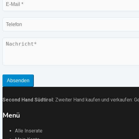
E-
Mail
Telefon
Nachricht
Absenden
Second Hand Südtirol
:
Zweiter Hand kaufen und verkaufen:
Ge
Menü
Alle Inserate