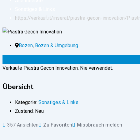
Alle Inserate
Sonstiges & Links
https://verkauf.it/inserat/piastra-gecon-innovation/
Piast
Bozen
,
Bozen & Umgebung
100
€
(verhandelbar)
Verkaufe Piastra Gecon Innovation. Nie verwendet.
Übersicht
Kategorie:
Sonstiges & Links
Zustand:
Neu
357 Ansichten
Zu Favoriten
Missbrauch melden