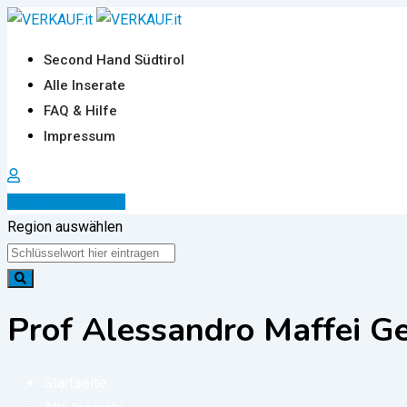
Zum
Inhalt
Second Hand Südtirol
springen
Alle Inserate
FAQ & Hilfe
Impressum
Inserat erstellen
Region auswählen
Prof Alessandro Maffei G
Startseite