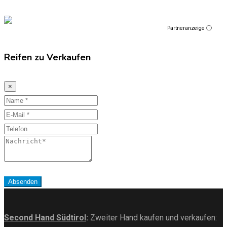
Partneranzeige ⓘ
Reifen zu Verkaufen
×
Name
E-
Mail
Telefon
Nachricht
Absenden
Second Hand Südtirol
:
Zweiter Hand kaufen und verkaufen: