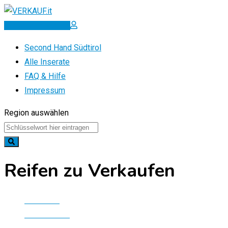
Zum
Inhalt
Inserat erstellen
springen
Second Hand Südtirol
Alle Inserate
FAQ & Hilfe
Impressum
Region auswählen
Reifen zu Verkaufen
Startseite
Alle Inserate