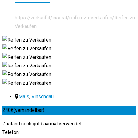
Auto & Motorrad
Autozubehör
https://verkauf.it/inserat/reifen-zu-verkaufen/
Reifen zu
Verkaufen
Mals
,
Vinschgau
240
€
(verhandelbar)
Zustand noch gut baarmal verwendet
Telefon: