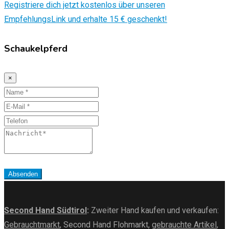
Registriere dich jetzt kostenlos über unseren
EmpfehlungsLink und erhalte 15 € geschenkt!
Schaukelpferd
×
Name
E-
Mail
Telefon
Nachricht
Absenden
Second Hand Südtirol
:
Zweiter Hand kaufen und verkaufen:
Gebrauchtmarkt
, Second Hand Flohmarkt,
gebrauchte Artikel
,