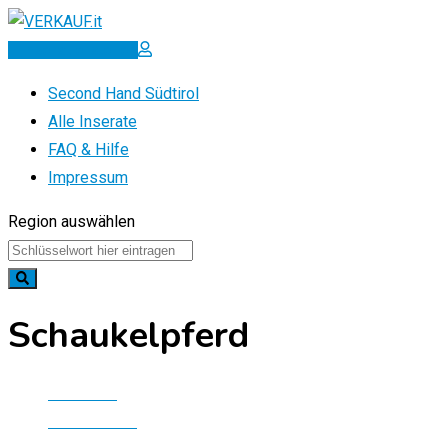
Zum
Inhalt
Inserat erstellen
springen
Second Hand Südtirol
Alle Inserate
FAQ & Hilfe
Impressum
Region auswählen
Schaukelpferd
Startseite
Alle Inserate