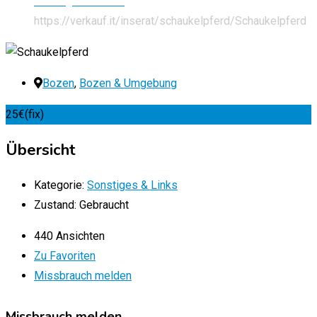
Sonstiges & Links
https://verkauf.it/inserat/schaukelpferd/
Schaukelpferd
Bozen
,
Bozen & Umgebung
25
€
(fix)
Übersicht
Kategorie:
Sonstiges & Links
Zustand:
Gebraucht
440 Ansichten
Zu Favoriten
Missbrauch melden
Missbrauch melden