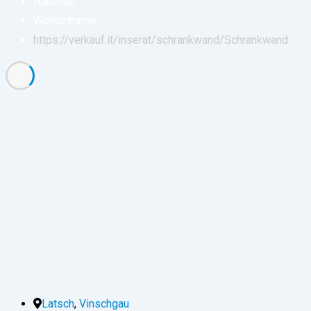
Haushalt
Wohnzimmer
https://verkauf.it/inserat/schrankwand/
Schrankwand
Latsch
,
Vinschgau