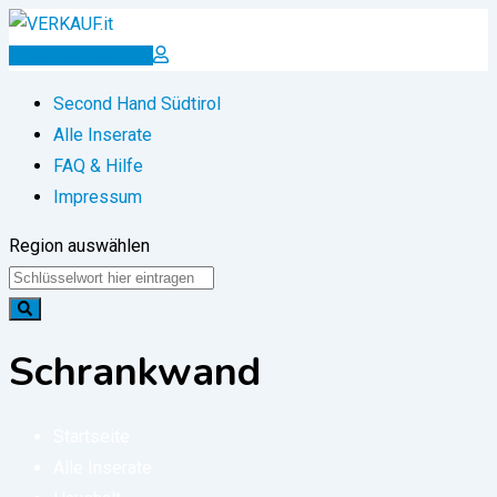
Zum
Inhalt
Inserat erstellen
springen
Second Hand Südtirol
Alle Inserate
FAQ & Hilfe
Impressum
Region auswählen
Schrankwand
Startseite
Alle Inserate