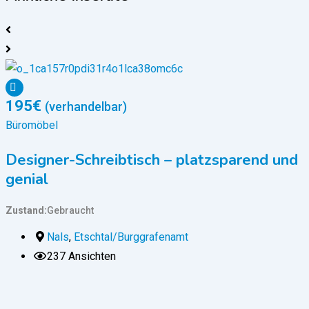
195
€
(verhandelbar)
Büromöbel
Designer-Schreibtisch – platzsparend und
genial
Zustand
Gebraucht
Z
Nals
,
Etschtal/Burggrafenamt
237 Ansichten