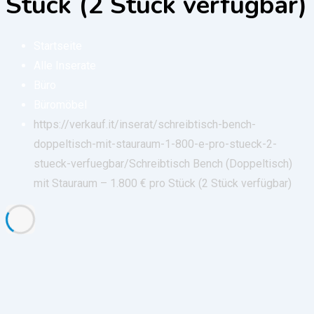
Stück (2 Stück verfügbar)
Startseite
Alle Inserate
Büro
Büromöbel
https://verkauf.it/inserat/schreibtisch-bench-
doppeltisch-mit-stauraum-1-800-e-pro-stueck-2-
stueck-verfuegbar/
Schreibtisch Bench (Doppeltisch)
mit Stauraum – 1.800 € pro Stück (2 Stück verfügbar)