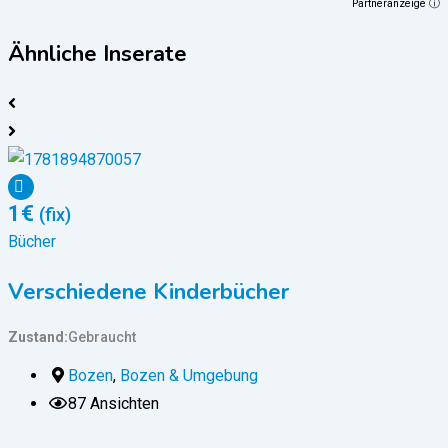
Partneranzeige ⓘ
Ähnliche Inserate
1
€
(fix)
Bücher
B
Verschiedene Kinderbücher
Zustand
Gebraucht
Z
Bozen
,
Bozen & Umgebung
87 Ansichten