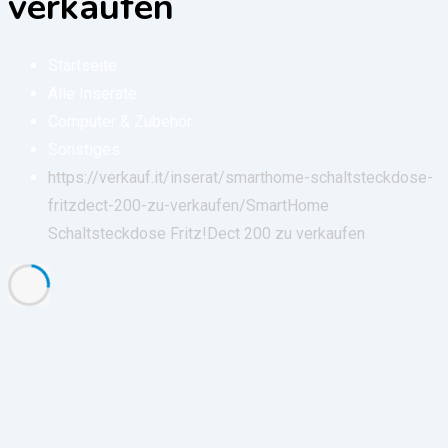
verkaufen
Startseite
Alle Inserate
Computer & Zubehör
Sonstiges
https://verkauf.it/inserat/smarthome-schaltsteckdose-
fritzdect-200-zu-verkaufen/
SmartHome
Schaltsteckdose Fritz!Dect 200 zu verkaufen