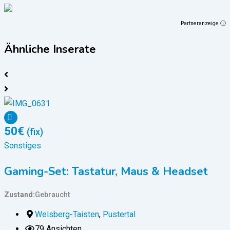
Partneranzeige ⓘ
Ähnliche Inserate
50
€
(fix)
Sonstiges
S
Gaming-Set: Tastatur, Maus & Headset
Zustand
Gebraucht
Welsberg-Taisten
,
Pustertal
Z
79 Ansichten