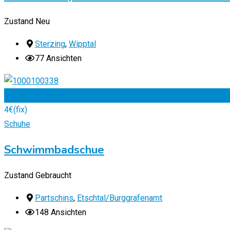
Zustand
Neu
Sterzing
,
Wipptal
77 Ansichten
Zu Favoriten
4
€
(fix)
Schuhe
Schwimmbadschue
Zustand
Gebraucht
Partschins
,
Etschtal/Burggrafenamt
148 Ansichten