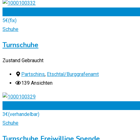
Zu Favoriten
5
€
(fix)
Schuhe
Turnschuhe
Zustand
Gebraucht
Partschins
,
Etschtal/Burggrafenamt
139 Ansichten
Zu Favoriten
3
€
(verhandelbar)
Schuhe
Turnschuhe Freiwillige Spende