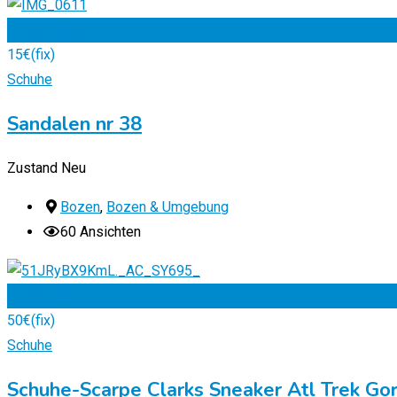
Zu Favoriten
15
€
(fix)
Schuhe
Sandalen nr 38
Zustand
Neu
Bozen
,
Bozen & Umgebung
60 Ansichten
Zu Favoriten
50
€
(fix)
Schuhe
Schuhe-Scarpe Clarks Sneaker Atl Trek Go