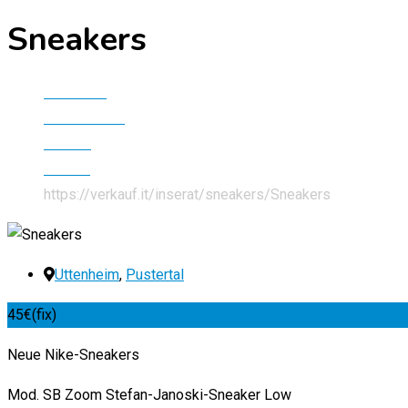
Sneakers
Startseite
Alle Inserate
Kleidung
Schuhe
https://verkauf.it/inserat/sneakers/
Sneakers
Uttenheim
,
Pustertal
45
€
(fix)
Neue Nike-Sneakers
Mod. SB Zoom Stefan-Janoski-Sneaker Low