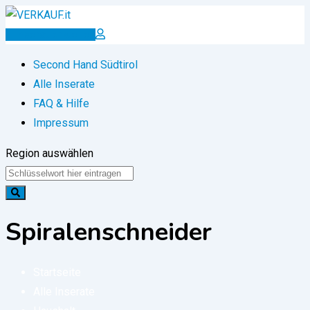
Zum
Inhalt
Inserat erstellen
springen
Second Hand Südtirol
Alle Inserate
FAQ & Hilfe
Impressum
Region auswählen
Spiralenschneider
Startseite
Alle Inserate