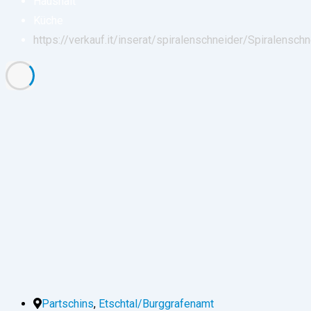
Haushalt
Küche
https://verkauf.it/inserat/spiralenschneider/
Spiralenschn
Partschins
,
Etschtal/Burggrafenamt