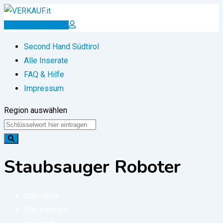
Zum
Inhalt
Inserat erstellen
springen
Second Hand Südtirol
Alle Inserate
FAQ & Hilfe
Impressum
Region auswählen
Staubsauger Roboter
Startseite
Alle Inserate