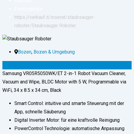
Haushalt
Elektrogeräte
https://verkauf.it/inserat/staubsauger-
roboter/
Staubsauger Roboter
Bozen
,
Bozen & Umgebung
170
€
(verhandelbar)
Samsung VR05R5050WK/ET 2-in-1 Robot Vacuum Cleaner,
Vacuum and Wipe, BLDC Motor with 5 W, Programmable via
WiFi, 34 x 8.5 x 34 cm, Black
Smart Control: intuitive und smarte Steuerung mit der
App, schnelle Säuberung
Digital Inverter Motor: für eine kraftvolle Reinigung
PowerControl Technologie: automatische Anpassung