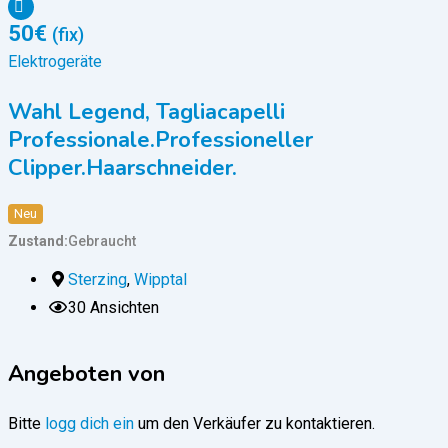
50
€
(fix)
Elektrogeräte
E
Wahl Legend, Tagliacapelli
Professionale.Professioneller
Z
Clipper.Haarschneider.
Neu
Zustand
Gebraucht
Sterzing
,
Wipptal
30 Ansichten
Angeboten von
Bitte
logg dich ein
um den Verkäufer zu kontaktieren.