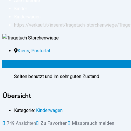
Alle Inserate
Kinder
Kinderwagen
https://verkauf.it/inserat/tragetuch-storchenwiege/
Trage
Kiens
,
Pustertal
50
€
(verhandelbar)
Selten benutzt und im sehr guten Zustand
Übersicht
Kategorie:
Kinderwagen
749 Ansichten
Zu Favoriten
Missbrauch melden