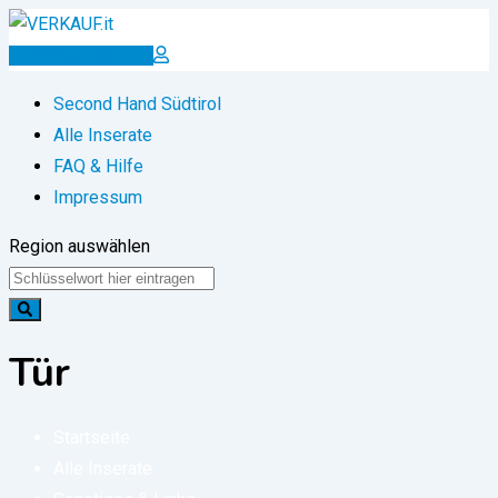
Zum
Inhalt
Inserat erstellen
springen
Second Hand Südtirol
Alle Inserate
FAQ & Hilfe
Impressum
Region auswählen
Tür
Startseite
Alle Inserate