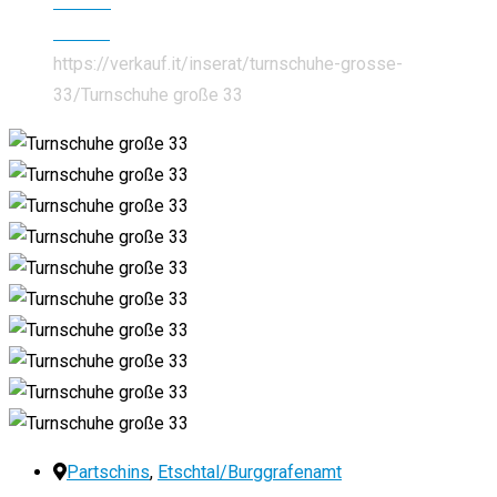
Kleidung
Schuhe
https://verkauf.it/inserat/turnschuhe-grosse-
33/
Turnschuhe große 33
Partschins
,
Etschtal/Burggrafenamt