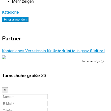
Mehr zeigen
Kategorie
Filter anwenden
Partner
Kostenloses Verzeichnis für
Unterkünfte
in ganz
Südtirol
Partneranzeige ⓘ
Turnschuhe große 33
×
Name
E-
Mail
Telefon