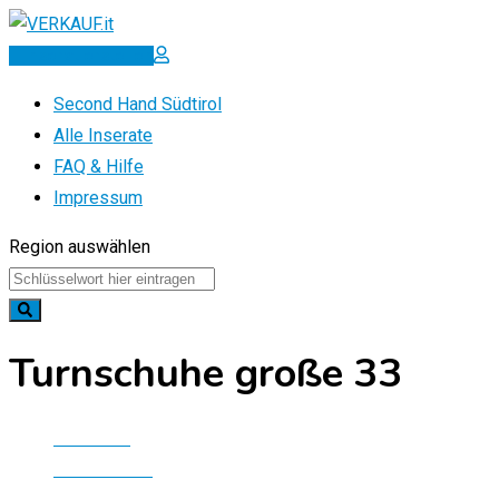
Zum
Inhalt
Inserat erstellen
springen
Second Hand Südtirol
Alle Inserate
FAQ & Hilfe
Impressum
Region auswählen
Turnschuhe große 33
Startseite
Alle Inserate