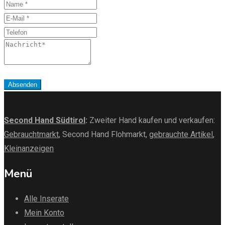
Name
E-
Mail
Telefon
Nachricht
Absenden
Second Hand Südtirol
:
Zweiter Hand kaufen und verkaufen:
Gebrauchtmarkt
, Second Hand Flohmarkt,
gebrauchte Artikel
,
Kleinanzeigen
Menü
Alle Inserate
Mein Konto