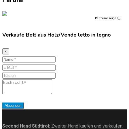
Partner
Partneranzeige ⓘ
Verkaufe Bett aus Holz/Vendo letto in legno
×
Name
E-
Mail
Telefon
Nachricht
Absenden
Second Hand Südtirol
:
Zweiter Hand kaufen und verkaufen: