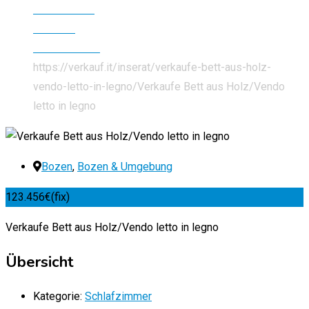
Alle Inserate
Haushalt
Schlafzimmer
https://verkauf.it/inserat/verkaufe-bett-aus-holz-
vendo-letto-in-legno/
Verkaufe Bett aus Holz/Vendo
letto in legno
Bozen
,
Bozen & Umgebung
123.456
€
(fix)
Verkaufe Bett aus Holz/Vendo letto in legno
Übersicht
Kategorie:
Schlafzimmer