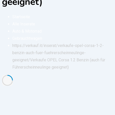
geeignet)
Startseite
Alle Inserate
Auto & Motorrad
Gebrauchtwagen
https://verkauf.it/inserat/verkaufe-opel-corsa-1-2-
benzin-auch-fuer-fuehrerscheinneulinge-
geeignet/
Verkaufe OPEL Corsa 1.2 Benzin (auch für
Führerscheinneulinge geeignet)