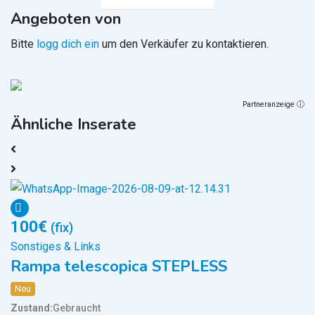
Angeboten von
Bitte
logg dich ein
um den Verkäufer zu kontaktieren.
Partneranzeige ⓘ
Ähnliche Inserate
100
€
2
(fix)
Sonstiges & Links
S
Rampa telescopica STEPLESS
G
W
Neu
Zustand
Gebraucht
Z