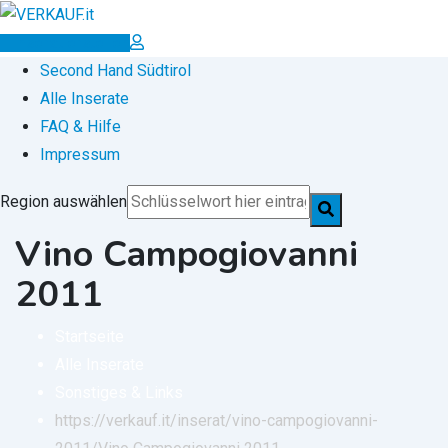
Zum
Inhalt
Inserat erstellen
springen
Second Hand Südtirol
Alle Inserate
FAQ & Hilfe
Impressum
Region auswählen
Vino Campogiovanni
2011
Startseite
Alle Inserate
Sonstiges & Links
https://verkauf.it/inserat/vino-campogiovanni-