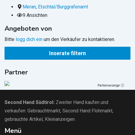
Meran
,
Etschtal/Burggrafenamt
9 Ansichten
Angeboten von
Bitte
logg dich ein
um den Verkäufer zu kontaktieren.
Inserate filtern
Partner
Partneranzeige ⓘ
Second Hand Südtirol
:
Zweiter Hand kaufen und
verkaufen:
Gebrauchtmarkt
, Second Hand Flohmarkt,
gebrauchte Artikel
,
Kleinanzeigen
Menü