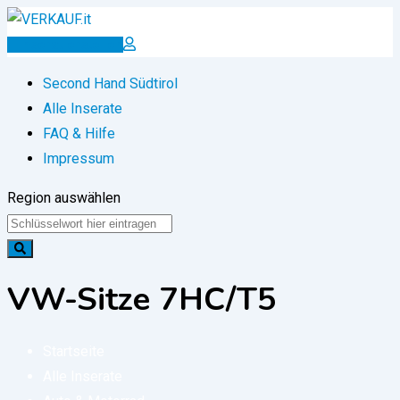
Zum
Inhalt
Inserat erstellen
springen
Second Hand Südtirol
Alle Inserate
FAQ & Hilfe
Impressum
Region auswählen
VW-Sitze 7HC/T5
Startseite
Alle Inserate