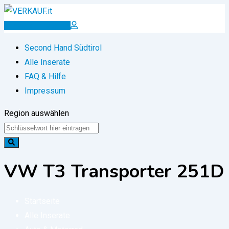
Zum
Inhalt
Inserat erstellen
springen
Second Hand Südtirol
Alle Inserate
FAQ & Hilfe
Impressum
Region auswählen
VW T3 Transporter 251D
Startseite
Alle Inserate