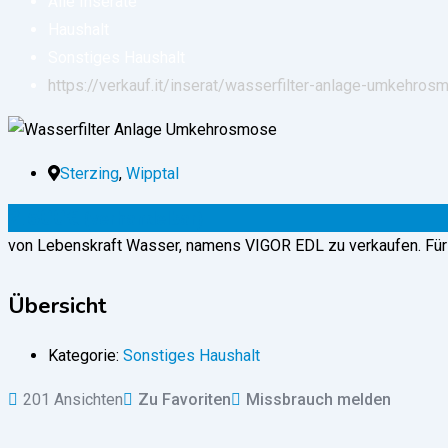
Alle Inserate
Haushalt
Sonstiges Haushalt
https://verkauf.it/inserat/wasserfilter-anlage-umkehros
Sterzing
,
Wipptal
2.500
€
(verhandelbar)
von Lebenskraft Wasser, namens VIGOR EDL zu verkaufen. Für 
Übersicht
Kategorie:
Sonstiges Haushalt
201 Ansichten
Zu Favoriten
Missbrauch melden