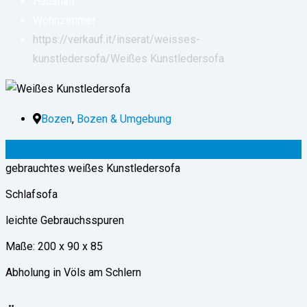
Haushalt
Wohnzimmer
https://verkauf.it/inserat/weisses-
kunstledersofa/
Weißes Kunstledersofa
Bozen
,
Bozen & Umgebung
250
€
(verhandelbar)
gebrauchtes weißes Kunstledersofa
Schlafsofa
leichte Gebrauchsspuren
Maße: 200 x 90 x 85
Abholung in Völs am Schlern