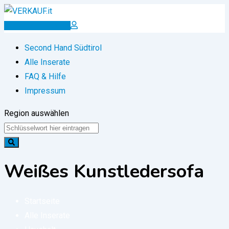
Zum
Inhalt
Inserat erstellen
springen
Second Hand Südtirol
Alle Inserate
FAQ & Hilfe
Impressum
Region auswählen
Weißes Kunstledersofa
Startseite
Alle Inserate