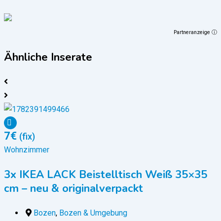
Partneranzeige ⓘ
Ähnliche Inserate
7
€
(fix)
Wohnzimmer
3x IKEA LACK Beistelltisch Weiß 35×35
cm – neu & originalverpackt
Bozen
,
Bozen & Umgebung