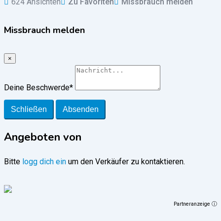
624 Ansichten
Zu Favoriten
Missbrauch melden
Missbrauch melden
×
Deine Beschwerde
*
Schließen
Absenden
Angeboten von
Bitte
logg dich ein
um den Verkäufer zu kontaktieren.
Partneranzeige ⓘ