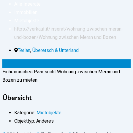
Alle Inserate
Immobilien
Mietobjekte
https://verkauf.it/inserat/wohnung-zwischen-meran-
und-bozen/
Wohnung zwischen Meran und Bozen
Terlan
,
Überetsch & Unterland
0
€
–
1.200
€
(fix)
Einheimisches Paar sucht Wohnung zwischen Meran und
Bozen zu mieten
Übersicht
Kategorie:
Mietobjekte
Objekttyp:
Anderes