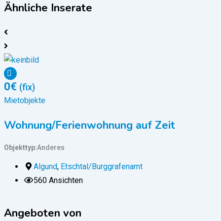
Ähnliche Inserate
0
€
(fix)
Mietobjekte
M
Wohnung/Ferienwohnung auf Zeit
Objekttyp
Anderes
O
Algund
,
Etschtal/Burggrafenamt
560 Ansichten
Angeboten von