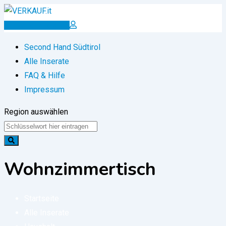
Zum
Inhalt
Inserat erstellen
springen
Second Hand Südtirol
Alle Inserate
FAQ & Hilfe
Impressum
Region auswählen
Wohnzimmertisch
Startseite
Alle Inserate