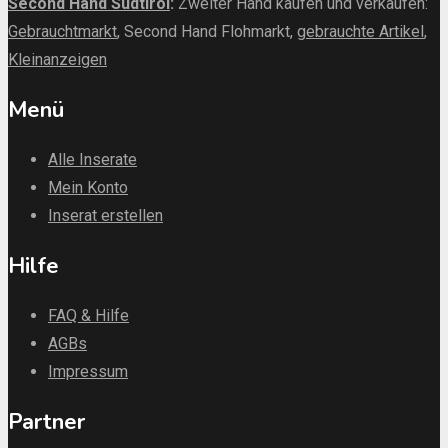
Second Hand Südtirol
:
Zweiter Hand kaufen und verkaufen:
Gebrauchtmarkt
, Second Hand Flohmarkt,
gebrauchte Artikel
,
Kleinanzeigen
Menü
Alle Inserate
Mein Konto
Inserat erstellen
Hilfe
FAQ & Hilfe
AGBs
Impressum
Partner