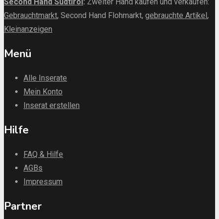
Second Hand Südtirol
:
Zweiter Hand kaufen und verkaufen:
Gebrauchtmarkt
, Second Hand Flohmarkt,
gebrauchte Artikel
,
Kleinanzeigen
Menü
Alle Inserate
Mein Konto
Inserat erstellen
Hilfe
FAQ & Hilfe
AGBs
Impressum
Partner