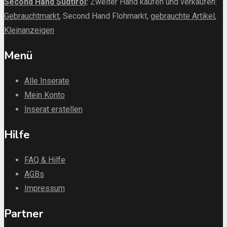
Second Hand Südtirol
:
Zweiter Hand kaufen und verkaufen:
Gebrauchtmarkt
, Second Hand Flohmarkt,
gebrauchte Artikel
,
Kleinanzeigen
Menü
Alle Inserate
Mein Konto
Inserat erstellen
Hilfe
FAQ & Hilfe
AGBs
Impressum
Partner