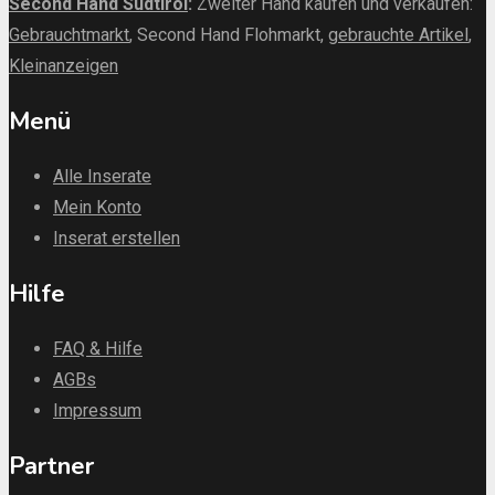
Second Hand Südtirol
:
Zweiter Hand kaufen und verkaufen:
Gebrauchtmarkt
, Second Hand Flohmarkt,
gebrauchte Artikel
,
Kleinanzeigen
Menü
Alle Inserate
Mein Konto
Inserat erstellen
Hilfe
FAQ & Hilfe
AGBs
Impressum
Partner