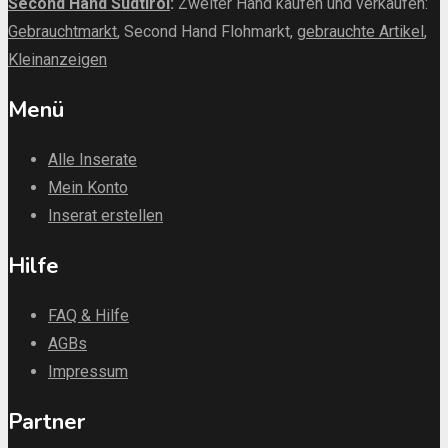
Second Hand Südtirol
:
Zweiter Hand kaufen und verkaufen:
Gebrauchtmarkt
, Second Hand Flohmarkt,
gebrauchte Artikel
,
Kleinanzeigen
Menü
Alle Inserate
Mein Konto
Inserat erstellen
Hilfe
FAQ & Hilfe
AGBs
Impressum
Partner