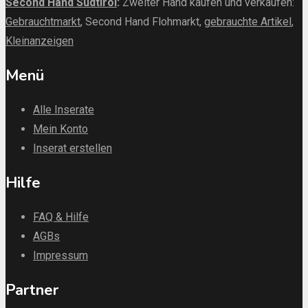
Second Hand Südtirol
:
Zweiter Hand kaufen und verkaufen:
Gebrauchtmarkt
, Second Hand Flohmarkt,
gebrauchte Artikel
,
Kleinanzeigen
Menü
Alle Inserate
Mein Konto
Inserat erstellen
Hilfe
FAQ & Hilfe
AGBs
Impressum
Partner