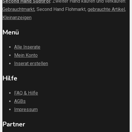
Second Hand Südtirol
:
Zweiter Hand kaufen und verkaufen:
Gebrauchtmarkt
, Second Hand Flohmarkt,
gebrauchte Artikel
,
Kleinanzeigen
Menü
Alle Inserate
Mein Konto
Inserat erstellen
Hilfe
FAQ & Hilfe
AGBs
Impressum
Partner