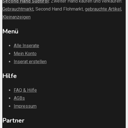
Second Hand Südtirol
:
Zweiter Hand kaufen und verkaufen:
Gebrauchtmarkt
, Second Hand Flohmarkt,
gebrauchte Artikel
,
Kleinanzeigen
Menü
Alle Inserate
Mein Konto
Inserat erstellen
Hilfe
FAQ & Hilfe
AGBs
Impressum
Partner