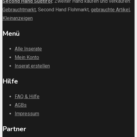
Second Hand Südtirol
:
Zweiter Hand kaufen und verkaufen:
Gebrauchtmarkt
, Second Hand Flohmarkt,
gebrauchte Artikel
,
Kleinanzeigen
Menü
Alle Inserate
Mein Konto
Inserat erstellen
Hilfe
FAQ & Hilfe
AGBs
Impressum
Partner