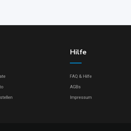
ü
Hilfe
ate
FAQ & Hilfe
to
AGBs
stellen
Impressum