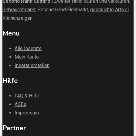
Second Hand Südtirol
:
Zweiter Hand kaufen und verkaufen:
Gebrauchtmarkt
, Second Hand Flohmarkt,
gebrauchte Artikel
,
Kleinanzeigen
Menü
Alle Inserate
Mein Konto
Inserat erstellen
Hilfe
FAQ & Hilfe
AGBs
Impressum
Partner