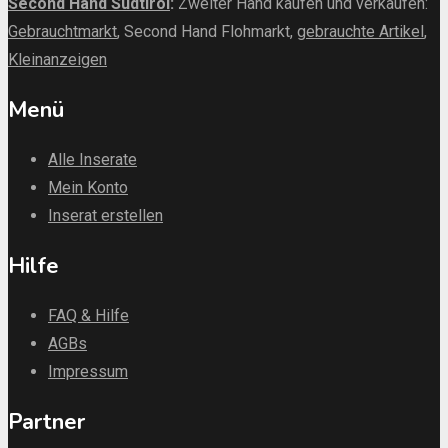
Second Hand Südtirol
:
Zweiter Hand kaufen und verkaufen:
Gebrauchtmarkt
, Second Hand Flohmarkt,
gebrauchte Artikel
,
Kleinanzeigen
Menü
Alle Inserate
Mein Konto
Inserat erstellen
Hilfe
FAQ & Hilfe
AGBs
Impressum
Partner