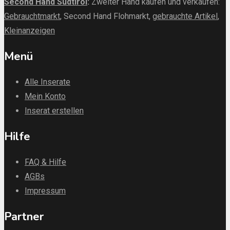
Second Hand Südtirol
:
Zweiter Hand kaufen und verkaufen:
Gebrauchtmarkt
, Second Hand Flohmarkt,
gebrauchte Artikel
,
Kleinanzeigen
Menü
Alle Inserate
Mein Konto
Inserat erstellen
Hilfe
FAQ & Hilfe
AGBs
Impressum
Partner