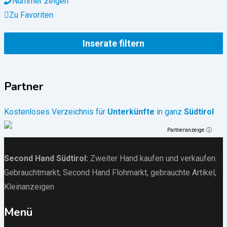
Nummer zeigen
Zu Favoriten
Inserate filtern
Partner
Kostenloses Verzeichnis für
Unterkünfte
in ganz
Südtirol
Partneranzeige ⓘ
Second Hand Südtirol
:
Zweiter Hand kaufen und verkaufen:
Gebrauchtmarkt
, Second Hand Flohmarkt,
gebrauchte Artikel
,
Kleinanzeigen
Menü