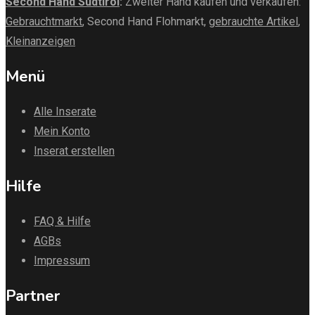
Second Hand Südtirol
:
Zweiter Hand kaufen und verkaufen:
Gebrauchtmarkt
, Second Hand Flohmarkt,
gebrauchte Artikel
,
Kleinanzeigen
Menü
Alle Inserate
Mein Konto
Inserat erstellen
Hilfe
FAQ & Hilfe
AGBs
Impressum
Partner