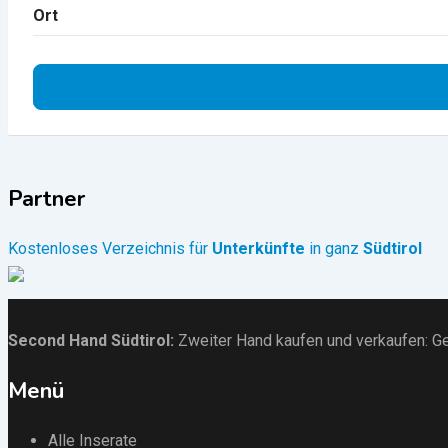
Ort
Partner
Kostenloses Verzeichnis für
Unterkünfte
in ganz
Südtirol
Second Hand Südtirol
:
Zweiter Hand kaufen und verkaufen:
Ge
Menü
Alle Inserate