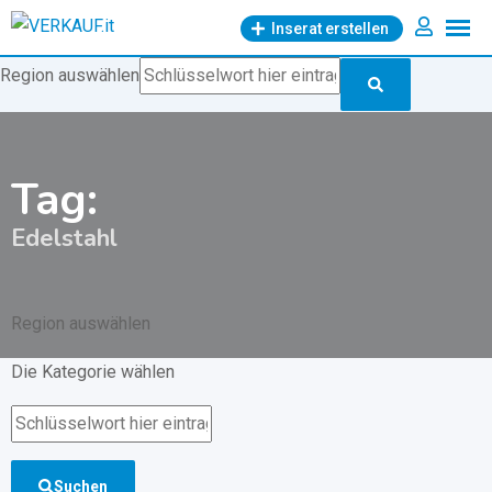
Zum
Inserat erstellen
Inhalt
springen
Region auswählen
Tag:
Edelstahl
Region auswählen
Die Kategorie wählen
Suchen