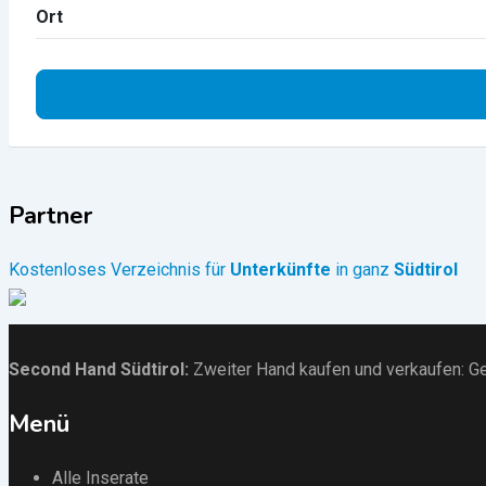
Ort
Partner
Kostenloses Verzeichnis für
Unterkünfte
in ganz
Südtirol
Second Hand Südtirol
:
Zweiter Hand kaufen und verkaufen:
Ge
Menü
Alle Inserate