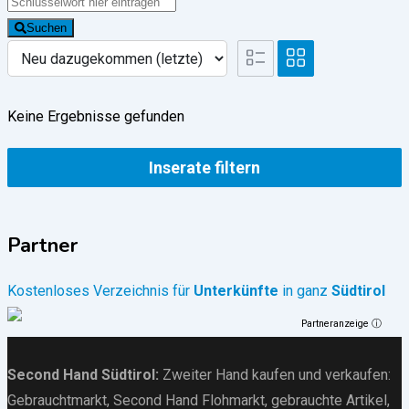
Suchen
Keine Ergebnisse gefunden
Inserate filtern
Partner
Kostenloses Verzeichnis für
Unterkünfte
in ganz
Südtirol
Partneranzeige ⓘ
Second Hand Südtirol
:
Zweiter Hand kaufen und verkaufen:
Gebrauchtmarkt
, Second Hand Flohmarkt,
gebrauchte Artikel
,